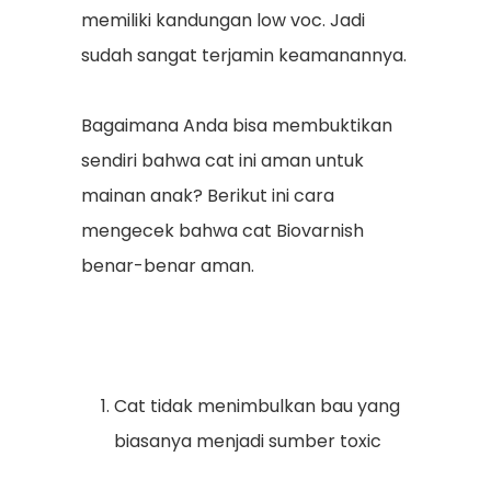
memiliki kandungan low voc. Jadi
sudah sangat terjamin keamanannya.
Bagaimana Anda bisa membuktikan
sendiri bahwa cat ini aman untuk
mainan anak? Berikut ini cara
mengecek bahwa cat Biovarnish
benar-benar aman.
Cat tidak menimbulkan bau yang
biasanya menjadi sumber toxic