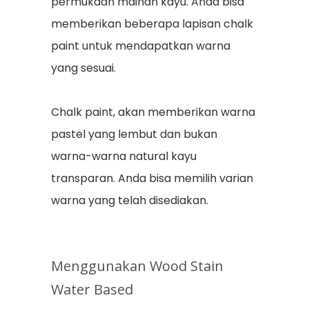
permukaan mainan kayu. Anda bisa
memberikan beberapa lapisan chalk
paint untuk mendapatkan warna
yang sesuai.
Chalk paint, akan memberikan warna
pastel yang lembut dan bukan
warna-warna natural kayu
transparan. Anda bisa memilih varian
warna yang telah disediakan.
Menggunakan Wood Stain
Water Based