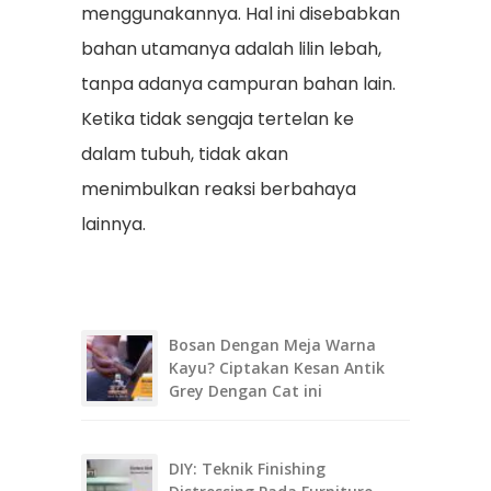
menggunakannya. Hal ini disebabkan
bahan utamanya adalah lilin lebah,
tanpa adanya campuran bahan lain.
Ketika tidak sengaja tertelan ke
dalam tubuh, tidak akan
menimbulkan reaksi berbahaya
lainnya.
Bosan Dengan Meja Warna
Kayu? Ciptakan Kesan Antik
Grey Dengan Cat ini
DIY: Teknik Finishing