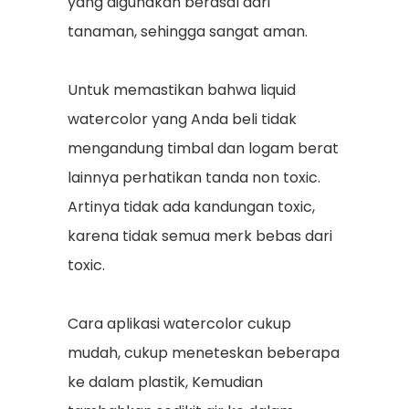
yang digunakan berasal dari
tanaman, sehingga sangat aman.
Untuk memastikan bahwa liquid
watercolor yang Anda beli tidak
mengandung timbal dan logam berat
lainnya perhatikan tanda non toxic.
Artinya tidak ada kandungan toxic,
karena tidak semua merk bebas dari
toxic.
Cara aplikasi watercolor cukup
mudah, cukup meneteskan beberapa
ke dalam plastik, Kemudian