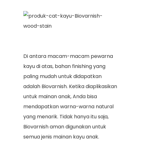
Di antara macam-macam pewarna
kayu di atas, bahan finishing yang
paling mudah untuk didapatkan
adalah Biovarnish. Ketika diaplikasikan
untuk mainan anak, Anda bisa
mendapatkan warna-warna natural
yang menarik. Tidak hanya itu saja,
Biovarnish aman digunakan untuk
semua jenis mainan kayu anak.