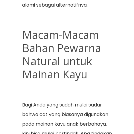
alami sebagai alternatifnya.
Macam-Macam
Bahan Pewarna
Natural untuk
Mainan Kayu
Bagi Anda yang sudah mulai sadar
bahwa cat yang biasanya digunakan
pada mainan kayu anak berbahaya,
kini bisa mulai bertindak. Apa tindakan