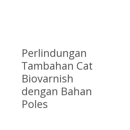
Perlindungan
Tambahan Cat
Biovarnish
dengan Bahan
Poles