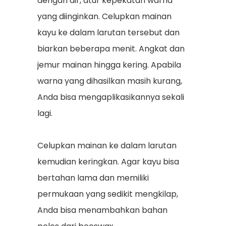
dengan air, atur kepekatan warna
yang diinginkan. Celupkan mainan
kayu ke dalam larutan tersebut dan
biarkan beberapa menit. Angkat dan
jemur mainan hingga kering. Apabila
warna yang dihasilkan masih kurang,
Anda bisa mengaplikasikannya sekali
lagi.
Celupkan mainan ke dalam larutan
kemudian keringkan. Agar kayu bisa
bertahan lama dan memiliki
permukaan yang sedikit mengkilap,
Anda bisa menambahkan bahan