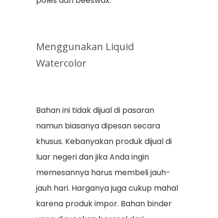
poles dari beeswax.
Menggunakan Liquid
Watercolor
Bahan ini tidak dijual di pasaran
namun biasanya dipesan secara
khusus. Kebanyakan produk dijual di
luar negeri dan jika Anda ingin
memesannya harus membeli jauh-
jauh hari. Harganya juga cukup mahal
karena produk impor. Bahan binder